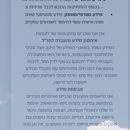
איחסון מידע והעברה לחו"ל
המידע נשמר במאגרי המידע של היקב אצל
ספקי אירוח/גיבוי מאובטחים, בישראל ו/או
מחוצה לה. העברות לחו"ל יתבצעו בכפוף
לדין החל, לרבות באמצעות הסכמים
מתאימים עם מקבלי המידע ומנגנוני הגנה
נדרשים. פרטי ספקי האחסון העדכניים יימסרו
לפי דרישה.
אבטחת מידע
אנו מיישמים אמצעים טכניים וארגוניים
סבירים בהתחשב בסיכון: בקרות גישה
והרשאות, אימות דו־שלבי למנהלי מערכות,
הצפנה בתנועה, ניטור ורישום אירועים,
גיבויים, הסכמי עיבוד נתונים עם ספקים
ובקרות פיזיות. למרות מאמצינו, אין אבטחה
מוחלטת, ולפיכך איננו יכולים להבטיח מניעת