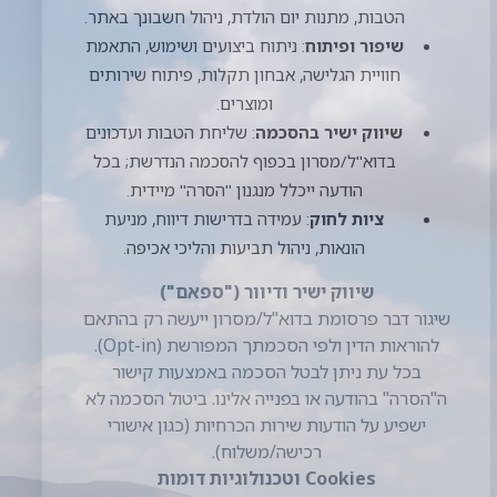
הסכמה באמצעות קישור ה"הסרה" בהודעה
או בפנייה אלינו. ביטול הסכמה לא ישפיע על
הודעות שירות הכרחיות (כגון אישורי
רכישה/משלוח).
Cookies
וטכנולוגיות דומות
אנו משתמשים ב-Cookies, pixels, SDKs
וכלי אנליטיקה (כגון Google Analytics,
Meta Pixel) לצורך תפעול האתר, אבטחה,
מדידה, שיפור חוויה והתאמת תכנים
ופרסומות. בעת הביקור באתר יוצג לך באנר
המאפשר ניהול העדפות
(הכרחיים/ביצועים/שיווק). באפשרותך
לשנות את הגדרות הדפדפן כדי לחסום
Cookies; חסימה כזו עלולה לפגוע בחלק מן
הפונקציות.
מסירת מידע לצדדים שלישיים