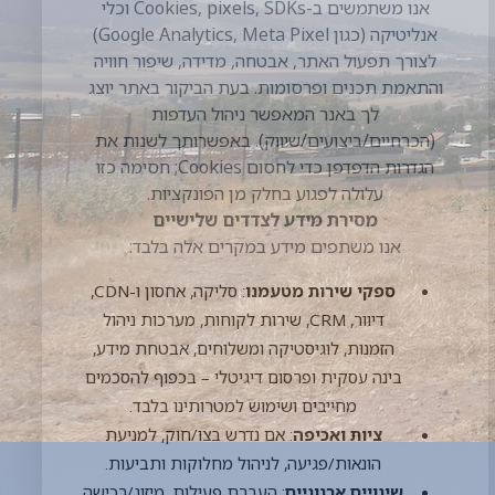
אנו משתפים מידע במקרים אלה בלבד:
ספקי שירות מטעמנו
: סליקה, אחסון ו-
CDN, דיוור, CRM, שירות לקוחות, מערכות
ניהול הזמנות, לוגיסטיקה ומשלוחים, אבטחת
מידע, בינה עסקית ופרסום דיגיטלי – בכפוף
להסכמים מחייבים ושימוש למטרותינו בלבד.
ציות ואכיפה
: אם נדרש בצו/חוק, למניעת
הונאות/פגיעה, לניהול מחלוקות ותביעות.
שינויים ארגוניים
: העברת פעילות,
מיזוג/רכישה – בכפוף להתחייבות הרוכש
לכבד מדיניות זו.
מידע מצרפי/מנומק
: מידע סטטיסטי
שאינו מזהה אישית עשוי להימסר לשותפים
עסקיים.
אין אנו מוכרים מידע אישי של לקוחות.