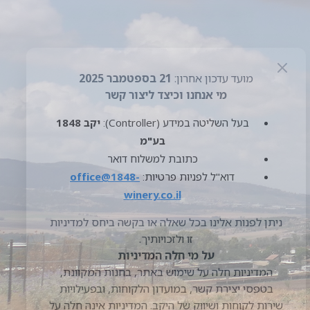
פרטי זיהוי ויצירת קשר
– שם מלא, דוא"ל,
טלפון, כתובת למשלוח, תאריך לידה (לצרכי
מועדון לקוחות/הטבות).
פרטי הזמנה ותשלום
– פרטי הזמנות,
מוצרים, סכומים, דרך משלוח; אמצעי תשלום
מעובד ע"י ספק סליקה מאובטח (איננו
שומרים פרטי כרטיס מלאים).
פרטי תקשורת
– פניות לשירות לקוחות,
טפסי קשר, מענה לסקרים, הרשמה/ביטול
הרשמה למועדון/ניוזלטר.
נתוני שימוש ומכשיר
– דפים שנצפו,
פעולות באתר, כתובת IP, מזהים מקוונים, סוג
דפדפן/מכשיר, אזור גיאוגרפי משוער.
מסירת נתונים מסוימים הינה תנאי למתן
שירות (למשל: כתובת למשלוח). אם לא
יימסרו נתונים בשדות חובה – לא נוכל