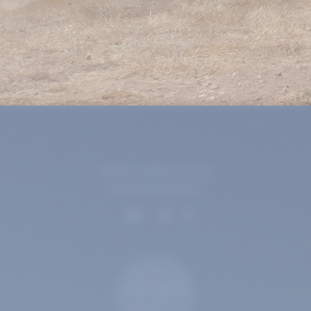
דוא"ל:
office@1848-winery.co.il
טופס יצירת קשר באתר:
/contact
נושא הפנייה: "בקשה לפי מדיניות פרטיות"
מען: ת״ד 18455, ירושלים
טלפון: 02-5951848