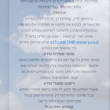
גישה בלתי־מורשית בכל הנסיבות.
זכויותיך
בהתאם לדין, עומדות לך זכויות לעיין במידע
שבמאגרינו, לבקש את תיקונו או מחיקתו אם
הוא אינו נכון/מלא/מעודכן, ולהתנגד לשימוש
במידע לצורכי שיווק ישיר. לבקשות – אנא פנו
אלינו בדוא"ל
office@1848-winery.co.il
וציינו פרטים מזהים כדי שנאתר את המידע.
מועד שמירת מידע
נשמור מידע כל עוד הוא נדרש למטרות
שלשמן נאסף ולמשך התקופות הנדרשות
בדין (למשל לצורכי מס, חשבונאות ותביעות).
לאחר מכן המידע יימחק או יעבור אנונימיזציה
בטוחה.
רישום מאגרי מידע