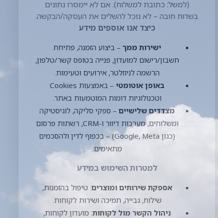
לקוחות.
ניהול הקשר מול לקוחות
: מועדון
לקוחות, הטבות, מתנות יום הולדת, ניהול
חשבונך באתר.
שיפור ופיתוח
: ניתוח ביצועים ושימוש,
התאמת חוויית הגלישה, אבחון תקלות, פיתוח
שירותים ומוצרים.
שיווק ישיר בהסכמה
: שליחת הטבות
ועדכונים בדוא"ל/מסרון בכפוף להסכמה
הנדרשת; בכל הודעה ייכלל מנגנון "הסרה"
מיידית.
ציות לחוק
: עמידה בדרישות דיווח, מניעת
הונאות, ניהול תביעות והליכי אכיפה.
שיווק ישיר ודיוור ("ספאם")
שיגור דבר פרסומת בדוא"ל/מסרון ייעשה רק
בהתאם להוראות הדין ולפי הסכמתך
המפורשת (Opt-in). בכל עת ניתן לבטל