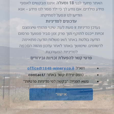
מאגרי המידע של היקב יירשמו ברשם מאגרי
המידע ככל שהדבר נדרש לפי דין. פרטי
הרישום (ככל שקיימים) יימסרו לפי דרישה.
קטינים ואלכוהול
האתר מיועד לבני
18
ומעלה
. איננו מבקשים
לאסוף מידע מילדים. אם נודע לך כי ילד מסר
לנו מידע – אנא הודיעו לנו ונפעל למחיקתו.
עדכונים למדיניות
נעדכן מדיניות זו מעת לעת. שינוי מהותי
שיצמצם זכויות ייכנס לתוקף תוך פרק זמן
סביר ממועד פרסום הודעה בולטת באתר
ו/או משלוח הודעה מתאימה לרשומים.
שימושך באתר לאחר עדכון מהווה הסכמה
למדיניות המעודכנת.
פרטי קשר להפעלת זכויות ובירורים