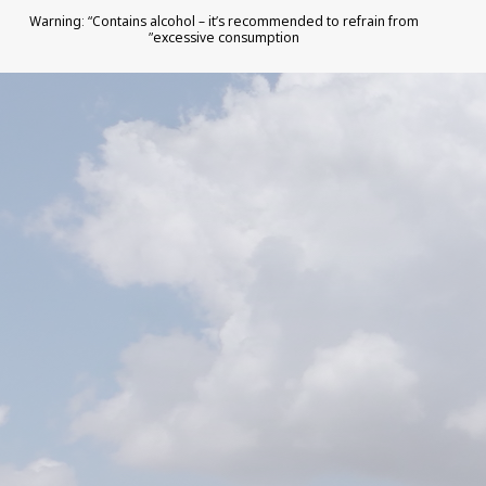
מי אנחנו וכיצד ליצור קשר
Warning: “Contains alcohol – it’s recommended to refrain from
excessive consumption”
בעל השליטה במידע (Controller):
יקב
1848 בע"מ
כתובת למשלוח דואר
דוא"ל לפניות פרטיות:
office@1848-
winery.co.il
ניתן לפנות אלינו בכל שאלה או בקשה ביחס
למדיניות זו ולזכויותיך.
על מי חלה המדיניות
המדיניות חלה על שימוש באתר, בחנות
המקוונת, בטפסי יצירת קשר, במועדון
הלקוחות, ובפעילויות שירות לקוחות ושיווק
של היקב. המדיניות אינה חלה על אתרי
צדדים שלישיים אליהם מקושרים מן האתר.
איזה מידע אנו אוספים