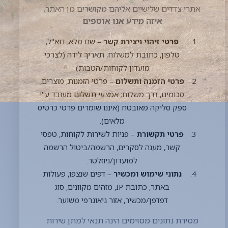
להשלים את העסקה/הבקשה.
כיצד אנו אוספים מידע
ישירות ממך
– ביצוע הזמנה, פתיחת
חשבון/רישום למועדון, פנייה בטופס
קשר/טלפון, הרשמה לניוזלטר, אירועים
וטעימות.
באופן אוטומטי
– באמצעות Cookies
וטכנולוגיות דומות המוטמעות באתר.
מצדדים שלישיים
– ספקי סליקה,
לוגיסטיקה ומשלוחים, מערכות דיוור ו-CRM,
רשתות פרסום (כגון Google, Meta) – בכפוף
לדין ולהסכמים מתאימים.
למטרות השימוש במידע
אספקת שירותים ומוצרים
: טיפול
בהזמנות, שילוח, גבייה, תמיכה ושירות