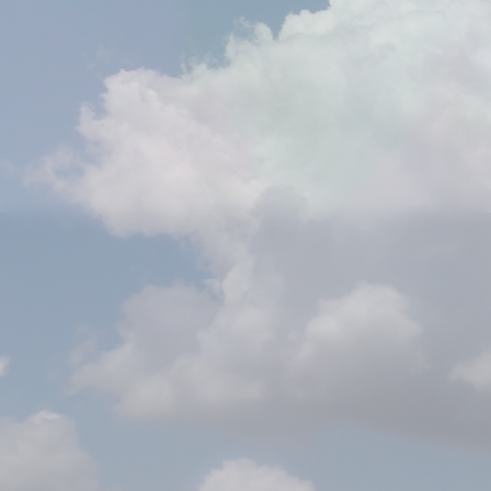
מען: ת״ד 18455, ירושלים
טלפון: 02-5951848