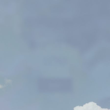
בואו לטעום
את היינות
שלנו
ליינות