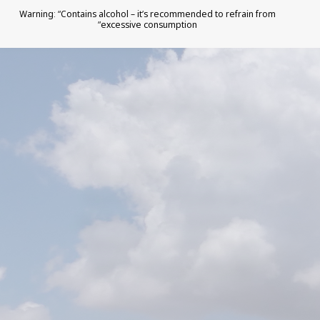
Warning: “Contains alcohol – it’s recommended to refrain from
excessive consumption”
הכרמים של יקב 1848 נמצאים
באזורי גידול הטובים ביותר
בישראל: רמת הגולן והרי יהודה.
צוות הייצור ביקב שולט בכל
הפעילות בכרמים ומחליט על
כל ההיבטים של ניהול הכרמים,
הכוללים זמירה, דילול, חילון
ועוד, כל זאת עד הבציר עצמו.