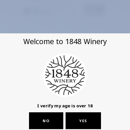
EN
עב
Welcome to 1848 Winery
הכרמים שלנו
כרמים באזורי היין
המשובחים ביותר בישראל.
I verify my age is over 18
NO
YES