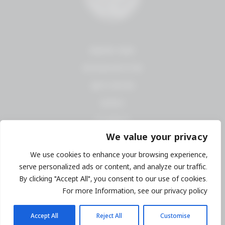
תנאי שימוש
מדיניות פרטיות
אודות היקב
כרמים
היסטוריה
We value your privacy
היינות
We use cookies to enhance your browsing experience,
צרו קשר
serve personalized ads or content, and analyze our traffic.
אזור אישי
By clicking "Accept All", you consent to our use of cookies.
For more Information, see our privacy policy
יציאה
Accept All
Reject All
Customise