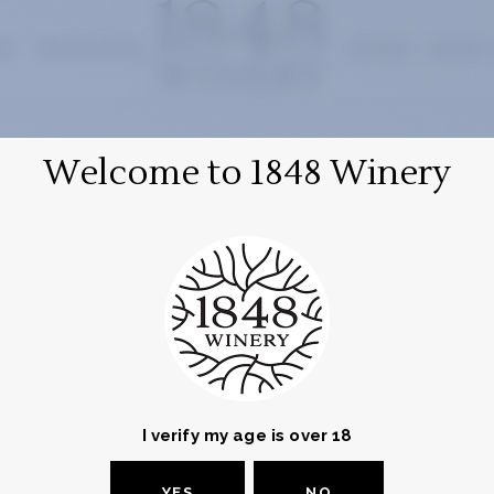
RY
VINEYARDS
WINES
WHAT
Welcome to 1848 Winery
I verify my age is over 18
“הא
YES
NO