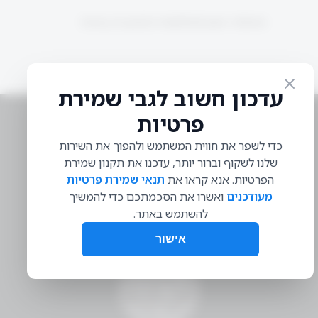
Sorry, no posts matched your criteria.
מען: ת״ד 18455, ירושלים
טלפון: 02-5951848