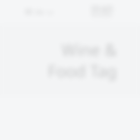
EN
עב
Wine &
Food Tag