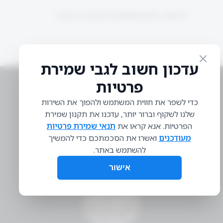
Sorry, no posts matched your criteria.
מען: ת״ד 18455, ירושלים
טלפון: 02-5951848